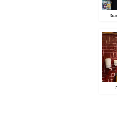
Зол
Q