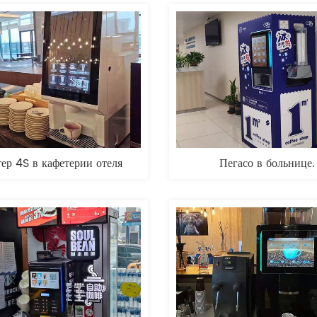
ер 4S в кафетерии отеля
Пегасо в больнице.