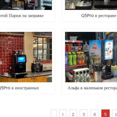
отой Париж на заправке
Q5Pro в ресторане
5Pro в иностранных
Альфа в маленьком рестор
ресторанах
1
2
3
4
5
И