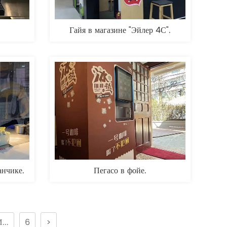
Гайя в магазине "Эйлер 4С".
анчике.
Пегасо в фойе.
...
6
>