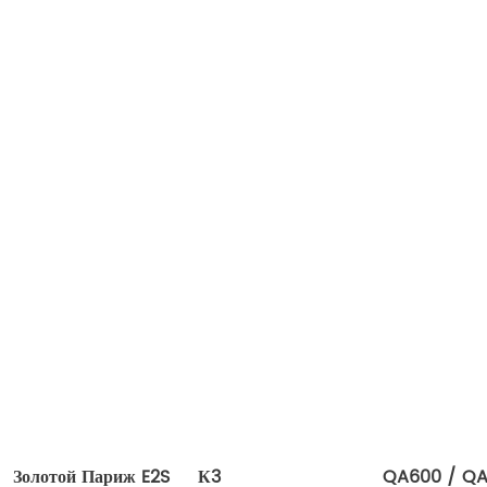
Золотой Париж E2S
К3
QA600 / QA