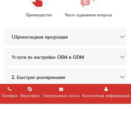
Преимущество
Часто задаваемые вопросы
1.Превосходная продукция
Услуги по настройке OEM и ODM
2. Быстрое реагирование
Телефон
Видеофон
Электронная почта
Контактная информация
4. Профессиональное послепродажное
обслуживание